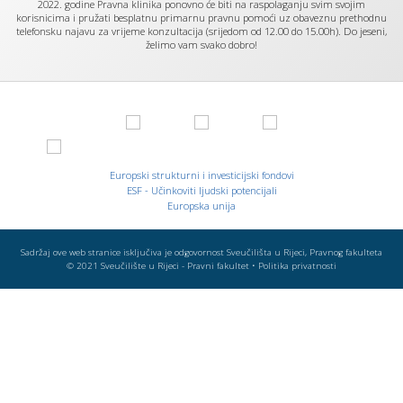
2022. godine Pravna klinika ponovno će biti na raspolaganju svim svojim
korisnicima i pružati besplatnu primarnu pravnu pomoći uz obaveznu prethodnu
Podcrtaj poveznice
format_underlined
telefonsku najavu za vrijeme konzultacija (srijedom od 12.00 do 15.00h). Do jeseni,
želimo vam svako dobro!
Označi poveznice
font_download
Vrati
cached
na
izvorno
stanje
Europski strukturni i investicijski fondovi
ESF - Učinkoviti ljudski potencijali
Europska unija
Sadržaj ove web stranice isključiva je odgovornost Sveučilišta u Rijeci, Pravnog fakulteta
© 2021
Sveučilište u Rijeci - Pravni fakultet
•
Politika privatnosti