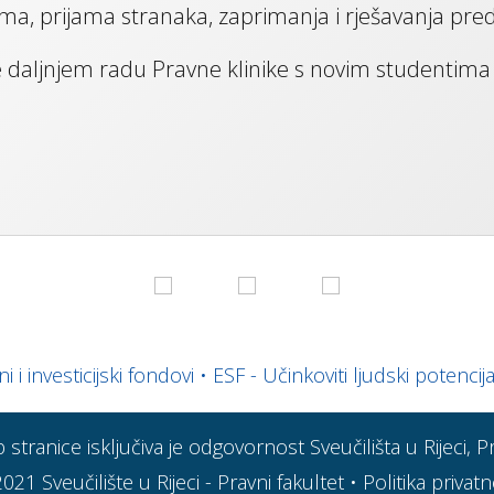
a, prijama stranaka, zaprimanja i rješavanja pre
 daljnjem radu Pravne klinike s novim studentima 
 i investicijski fondovi
•
ESF - Učinkoviti ljudski potencija
stranice isključiva je odgovornost Sveučilišta u Rijeci, 
2021
Sveučilište u Rijeci - Pravni fakultet
•
Politika privatn