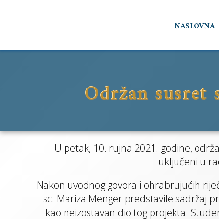
Preskoči
NASLOVNA
na
sadržaj
Održan susret 
P
U petak, 10. rujna 2021. godine, održ
uključeni u r
Bespla
pr
Nakon uvodnog govora i ohrabrujućih riječi 
sc. Mariza Menger predstavile sadržaj p
kao neizostavan dio tog projekta. Stude