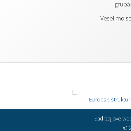
grupam
Veselimo se
Europski strukturni
Sadržaj ove web 
© 