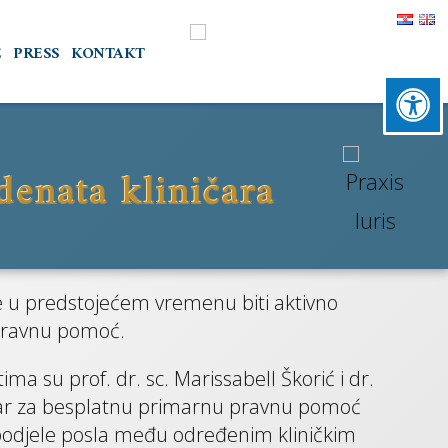
E
PRESS
KONTAKT
enata kliničara
IS
će u predstojećem vremenu biti aktivno
 pravnu pomoć.
stručna
eci
ma su prof. dr. sc. Marissabell Škorić i dr.
ntar za besplatnu primarnu pravnu pomoć
u podjele posla među određenim kliničkim