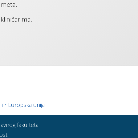
dmeta.
kliničarima.
li
•
Europska unija
Pravnog fakulteta
osti