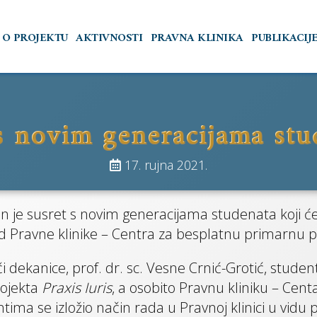
O PROJEKTU
AKTIVNOSTI
PRAVNA KLINIKA
PUBLIKACIJ
s novim generacijama stud
RAXIS IUR
17. rujna 2021.
an je susret s novim generacijama studenata koji 
ad Pravne klinike – Centra za besplatnu primarnu
tna primarna pravna pomoć i 
aksa na Pravnom fakultetu u Rij
dekanice, prof. dr. sc. Vesne Crnić-Grotić, studenti
rojekta
Praxis Iuris
, a osobito Pravnu kliniku – Ce
ntima se izložio način rada u Pravnoj klinici u vid