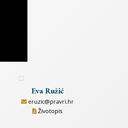
Eva Ružić
eruzic@pravri.hr
Životopis