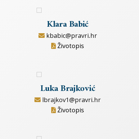
Klara Babić
kbabic@pravri.hr
Životopis
Luka Brajković
lbrajkov1@pravri.hr
Životopis