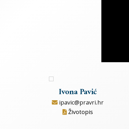
Ivona Pavić
ipavic@pravri.hr
Životopis