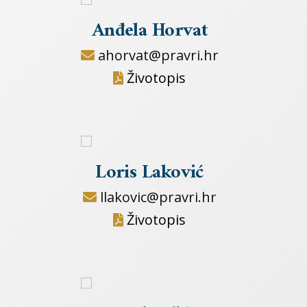
Anđela Horvat
ahorvat@pravri.hr
Životopis
Loris Laković
llakovic@pravri.hr
Životopis