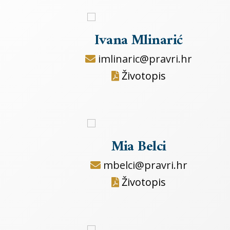
Ivana Mlinarić
imlinaric@pravri.hr
Životopis
Mia Belci
mbelci@pravri.hr
Životopis