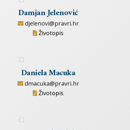
Damjan Jelenović
djelenovi@pravri.hr
Životopis
Daniela Macuka
dmacuka@pravri.hr
Životopis