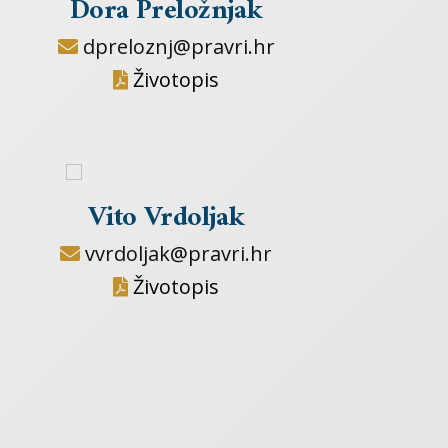
Dora Preložnjak
dpreloznj@pravri.hr
Životopis
Vito Vrdoljak
vvrdoljak@pravri.hr
Životopis