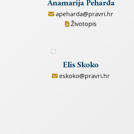
Anamarija Peharda
apeharda@pravri.hr
Životopis
Elis Skoko
eskoko@pravri.hr