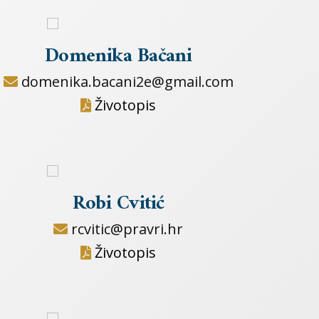
Domenika Bačani
domenika.bacani2e@gmail.com
Životopis
Robi Cvitić
rcvitic@pravri.hr
Životopis