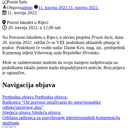
Objavio
admin
11. travnja 2022.
11. travnja 2022.
11. travnja 2022.
Pravni fakultet u Rijeci
20. travnja 2022. u 12,00 sati
Na Pravnom fakultetu u Rijeci, u okviru projekta
Praxis Iuris
, dana
20. travnja 2022. održat će se VIII. praktikum aktualnih pitanja iz
prakse. Praktikum će voditi sudac Damir Kos, mag. iur., predsjednik
Kaznenog odjela Vrhovnog suda Republike Hrvatske.
Mole se zainteresirani studenti da svoju namjeru sudjelovanja na
praktikumu iskažu putem maila tdopud@pravri.uniri.hr. Broj prijava
je ograničen.
Navigacija objava
Prethodna objava
Prethodna objava:
Radionica “Od pravnog istraživanja do upravnosudske
odluke/upravnog akta”
Sljedeća objava
Sljedeća objava:
Održana radionica za usavršavanje interpersonalnih kompetencija
studenata