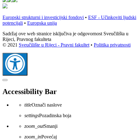
Europski strukturni i investicijski fondovi
•
ESF - Učinkoviti ljudski
potencijali
•
Europska unija
Sadržaj ove web stranice isključiva je odgovornost Sveučilišta u
Rijeci, Pravnog fakulteta
© 2021
Sveučilište u Rijeci - Pravni fakultet
•
Politika privatnosti
Zatvaranje
alatne
Accessibility Bar
trake
pristupačnosti
title
Označi naslove
settings
Pozadinska boja
zoom_out
Smanji
zoom_in
Povećaj