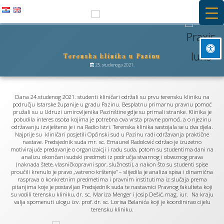
Preskoči
na
PRAXIS IURIS
sadržaj
Terenska klinika u Pazinu
Besplatna primarna pravna pomoć i stručna praksa na Pravnom
Označi naslove
fakultetu u Rijeci
25. studenoga 2021.
title
Pozadinska boja
settings
Dana 24.studenog 2021. studenti kliničari održali su prvu terensku kliniku na
Smanji
području Istarske županije u gradu Pazinu. Besplatnu primarnu pravnu pomoć
zoom_out
pružali su u Udruzi umirovljenika Pazinštine gdje su primali stranke. Klinika je
pobudila interes osoba kojima je potrebna ova vrsta pravne pomoći, a o njezinu
Povećaj
zoom_in
održavanju izviješteno je i na Radio Istri. Terenska klinika sastojala se u dva djela.
Najprije su kliničari posjetili Općinski sud u Pazinu radi održavanja praktične
nastave. Predsjednik suda mr. sc. Emaunel Radolović održao je izuzetno
Smanji font
remove_circle_outline
motivirajuće predavanje o organizaicji i radu suda, potom su studentima dani na
analizu okončani sudski predmeti iz područja stvarnog i obveznog prava
Povečaj font
add_circle_outline
(naknada štete, vlasničkopravni spor, služnosti), a nakon što su studenti spise
proučili krenulo je pravo „vatreno krštenje“ – slijedila je analiza spisa i dinamična
Čitljiv font
rasprava o konkretnim predmetima i pravnim institutima iz slučaja prema
spellcheck
pitanjima koje je postavljao Predsjednik suda te nastavnici Pravnog fakulteta koji
su vodili terensku kliniku, dr. sc. Mariza Menger i Josip Dešić, mag. iur. Na kraju
Svijetli kontrast
brightness_high
valja spomenuti ulogu izv. prof. dr. sc. Lorisa Belanića koji je koordinirao cijelu
terensku kliniku.
Tamni kontrast
brightness_low