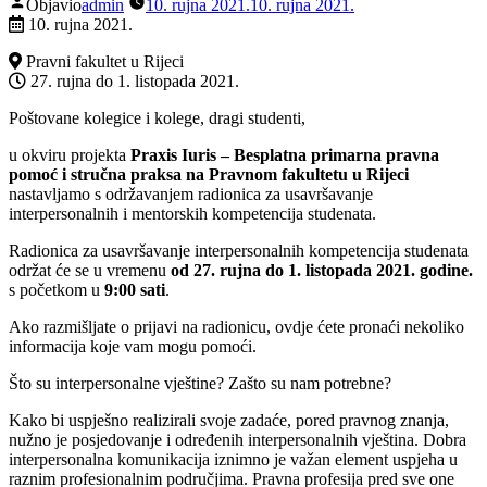
Objavio
admin
10. rujna 2021.
10. rujna 2021.
10. rujna 2021.
Pravni fakultet u Rijeci
27. rujna do 1. listopada 2021.
Poštovane kolegice i kolege, dragi studenti,
u okviru projekta
Praxis Iuris – Besplatna primarna pravna
pomoć i stručna praksa na Pravnom fakultetu u Rijeci
nastavljamo s održavanjem radionica za usavršavanje
interpersonalnih i mentorskih kompetencija studenata.
Radionica za usavršavanje interpersonalnih kompetencija studenata
održat će se u vremenu
od 27. rujna do 1. listopada 2021. godine.
s početkom u
9:00 sati
.
Ako razmišljate o prijavi na radionicu, ovdje ćete pronaći nekoliko
informacija koje vam mogu pomoći.
Što su interpersonalne vještine? Zašto su nam potrebne?
Kako bi uspješno realizirali svoje zadaće, pored pravnog znanja,
nužno je posjedovanje i određenih interpersonalnih vještina. Dobra
interpersonalna komunikacija iznimno je važan element uspjeha u
raznim profesionalnim područjima. Pravna profesija pred sve one