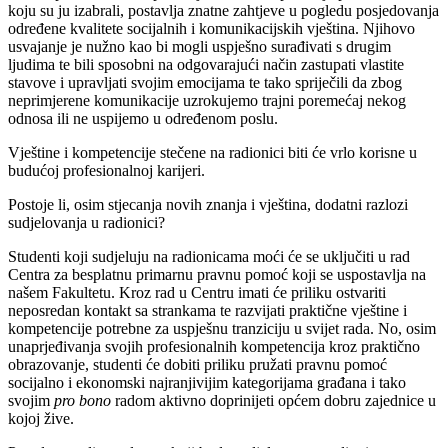
koju su ju izabrali, postavlja znatne zahtjeve u pogledu posjedovanja
određene kvalitete socijalnih i komunikacijskih vještina. Njihovo
usvajanje je nužno kao bi mogli uspješno surađivati s drugim
ljudima te bili sposobni na odgovarajući način zastupati vlastite
stavove i upravljati svojim emocijama te tako spriječili da zbog
neprimjerene komunikacije uzrokujemo trajni poremećaj nekog
odnosa ili ne uspijemo u određenom poslu.
Vještine i kompetencije stečene na radionici biti će vrlo korisne u
budućoj profesionalnoj karijeri.
Postoje li, osim stjecanja novih znanja i vještina, dodatni razlozi
sudjelovanja u radionici?
Studenti koji sudjeluju na radionicama moći će se uključiti u rad
Centra za besplatnu primarnu pravnu pomoć koji se uspostavlja na
našem Fakultetu. Kroz rad u Centru imati će priliku ostvariti
neposredan kontakt sa strankama te razvijati praktične vještine i
kompetencije potrebne za uspješnu tranziciju u svijet rada. No, osim
unaprjeđivanja svojih profesionalnih kompetencija kroz praktično
obrazovanje, studenti će dobiti priliku pružati pravnu pomoć
socijalno i ekonomski najranjivijim kategorijama građana i tako
svojim
pro bono
radom aktivno doprinijeti općem dobru zajednice u
kojoj žive.