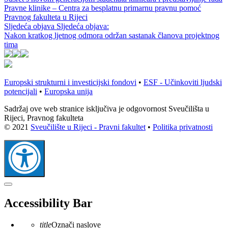
Pravne klinike – Centra za besplatnu primarnu pravnu pomoć
Pravnog fakulteta u Rijeci
Sljedeća objava
Sljedeća objava:
Nakon kratkog ljetnog odmora održan sastanak članova projektnog
tima
Europski strukturni i investicijski fondovi
•
ESF - Učinkoviti ljudski
potencijali
•
Europska unija
Sadržaj ove web stranice isključiva je odgovornost Sveučilišta u
Rijeci, Pravnog fakulteta
© 2021
Sveučilište u Rijeci - Pravni fakultet
•
Politika privatnosti
Zatvaranje
alatne
Accessibility Bar
trake
pristupačnosti
title
Označi naslove