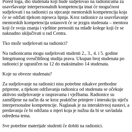
Pored toga, dio studenata koji bude sudjelovao na radionicama za
usavršavanje interpersonalnih kompetencija imat će mogućnost
sudjelovati i na radionici za stjecanje mentorskih kompetencija koja
će se održati tijekom mjeseca lipnja. Kroz radionice za usavršavanje
mentorskih kompetencija ustanovit će se jezgra studenata – mentora
koji će svoja znanja i vještine prenositi na mlađe kolege koji će se
naknadno uključivati u rad Centra.
Tko može sudjelovati na radionici?
Na radionicama mogu sudjelovati studenti 2., 3., 4. i 5. godine
Integriranog sveučilišnog studija prava. Ukupan broj studenata po
radionici je ograničen na 12 do maksimalno 14 studenata.
Koje su obveze studenata?
Za sudjelovanje na radionici nisu potrebne nikakve prethodne
pripreme, a tijekom održavanja radionica od studenata se očekuje
aktivno sudjelovanje u raspravama i vježbama. Radionice su
zamišljene na način da se kroz praktične primjere i interakciju stječu
interpersonalne kompetencije. Naglasak je na interaktivnoj nastavi, a
predavanja će bi održana u mjeri koja je nužna da bi se savladala
određena tema.
Sve potrebne materijale studenti će dobiti na radionici.