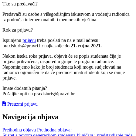
Tko su predavači?
Predavači su osobe s višegodišnjim iskustvom u vođenju radionica
iz područja interpersonalnih i mentorskih vještina.
Rok za prijavu?
Ispunjenu
prijavu
treba poslati na na e-mail adresu:
praxisiuris@pravri.hr najkasnije do
21. rujna 2021.
Nakon isteka roka prijava, objavit će se popis studenata čija je
prijava prihvaćena, raspored u grupe te program radionice.
Napominjemo kako je broj studenata koji mogu sudjelovati na
radionici ograničen te da će prednost imati studenti koji se ranije
prijave.
Imate dodatnih pitanja?
Pošaljite upit na praxisiuris@pravri.hr.
Preuzmi prijavu
Navigacija objava
Prethodna objava
Prethodna objava:
Susret s novom generacijom studenata kliničara i predstavljanje rada