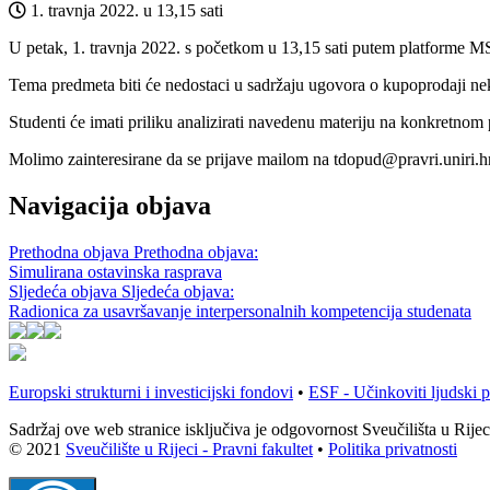
1. travnja 2022. u 13,15 sati
U petak, 1. travnja 2022. s početkom u 13,15 sati putem platforme M
Tema predmeta biti će nedostaci u sadržaju ugovora o kupoprodaji ne
Studenti će imati priliku analizirati navedenu materiju na konkretnom 
Molimo zainteresirane da se prijave mailom na tdopud@pravri.uniri.h
Navigacija objava
Prethodna objava
Prethodna objava:
Simulirana ostavinska rasprava
Sljedeća objava
Sljedeća objava:
Radionica za usavršavanje interpersonalnih kompetencija studenata
Europski strukturni i investicijski fondovi
•
ESF - Učinkoviti ljudski p
Sadržaj ove web stranice isključiva je odgovornost Sveučilišta u Rijec
© 2021
Sveučilište u Rijeci - Pravni fakultet
•
Politika privatnosti