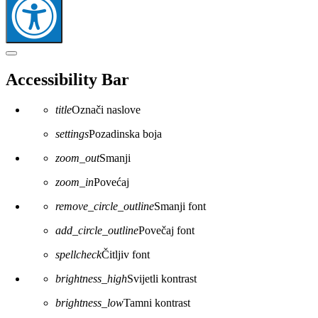
Zatvaranje
alatne
Accessibility Bar
trake
pristupačnosti
title
Označi naslove
settings
Pozadinska boja
zoom_out
Smanji
zoom_in
Povećaj
remove_circle_outline
Smanji font
add_circle_outline
Povečaj font
spellcheck
Čitljiv font
brightness_high
Svijetli kontrast
brightness_low
Tamni kontrast