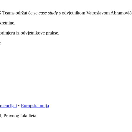
S Teams održat će se
case study
s odvjetnikom Vatroslavom Abramoviće
kretnine.
primjeru iz odvjetnikove prakse.
r
otencijali
•
Europska unija
i, Pravnog fakulteta