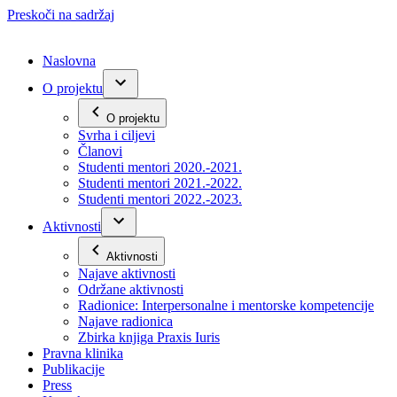
Preskoči na sadržaj
Naslovna
O projektu
O projektu
Svrha i ciljevi
Članovi
Studenti mentori 2020.-2021.
Studenti mentori 2021.-2022.
Studenti mentori 2022.-2023.
Aktivnosti
Aktivnosti
Najave aktivnosti
Održane aktivnosti
Radionice: Interpersonalne i mentorske kompetencije
Najave radionica
Zbirka knjiga Praxis Iuris
Pravna klinika
Publikacije
Press