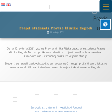
Preskoči
na
PRAXIS IURIS
sadržaj
Posjet studenata Pravne klinike Zagreb
Besplatna primarna pravna pomoć i stručna praksa na Pravnom
Označi naslove
fakultetu u Rijeci
21. svibnja 2021.
title
Pozadinska boja
settings
Dana 12. svibnja 2021. godine Pravna klinika Rijeka ugostila je studente Pravne
Smanji
klinike Zagreb. Tom su prilikom studenti razmijenili međusobna iskustva u
zoom_out
kliničkom radu i stručnoj praksi za vrijeme studija.
Povećaj
zoom_in
Studenti su izrazili zadovoljstvo što su na ovaj način mogli proširiti svoju iskustva
vezana za klinički rad i stručnu praksu te najavili skori susret u Zagrebu.
Smanji font
remove_circle_outline
Povečaj font
add_circle_outline
Čitljiv font
spellcheck
Svijetli kontrast
brightness_high
Europski strukturni i investicijski fondovi
Tamni kontrast
brightness_low
ESF - Učinkoviti ljudski potencijali