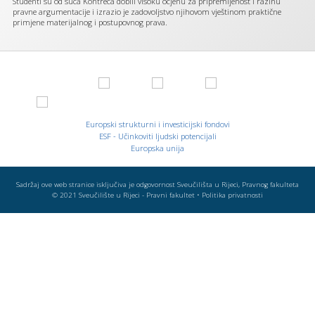
Studenti su od suca Kontreca dobili visoku ocjenu za pripremljenost i razinu
pravne argumentacije i izrazio je zadovoljstvo njihovom vještinom praktične
Podcrtaj poveznice
primjene materijalnog i postupovnog prava.
format_underlined
Označi poveznice
font_download
Vrati
cached
na
izvorno
stanje
Europski strukturni i investicijski fondovi
ESF - Učinkoviti ljudski potencijali
Europska unija
Sadržaj ove web stranice isključiva je odgovornost Sveučilišta u Rijeci, Pravnog fakulteta
© 2021
Sveučilište u Rijeci - Pravni fakultet
•
Politika privatnosti