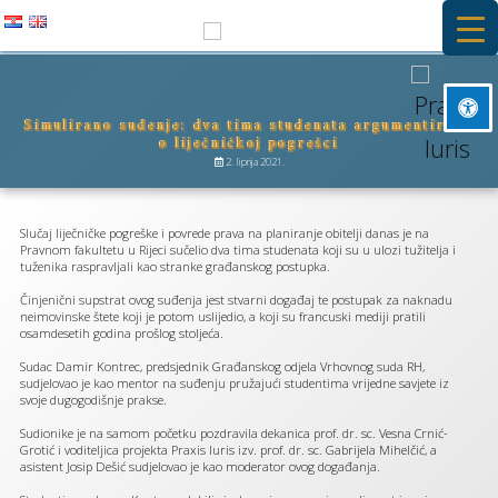
Preskoči
na
PRAXIS IURIS
sadržaj
Simulirano suđenje: dva tima studenata argumentirano
Besplatna primarna pravna pomoć i stručna praksa na Pravnom
o liječničkoj pogrešci
Označi naslove
fakultetu u Rijeci
title
2. lipnja 2021.
Pozadinska boja
settings
Smanji
Slučaj liječničke pogreške i povrede prava na planiranje obitelji danas je na
zoom_out
Pravnom fakultetu u Rijeci sučelio dva tima studenata koji su u ulozi tužitelja i
tuženika raspravljali kao stranke građanskog postupka.
Povećaj
zoom_in
Činjenični supstrat ovog suđenja jest stvarni događaj te postupak za naknadu
neimovinske štete koji je potom uslijedio, a koji su francuski mediji pratili
Smanji font
remove_circle_outline
osamdesetih godina prošlog stoljeća.
Povečaj font
add_circle_outline
Sudac Damir Kontrec, predsjednik Građanskog odjela Vrhovnog suda RH,
sudjelovao je kao mentor na suđenju pružajući studentima vrijedne savjete iz
Čitljiv font
spellcheck
svoje dugogodišnje prakse.
Sudionike je na samom početku pozdravila dekanica prof. dr. sc. Vesna Crnić-
Svijetli kontrast
brightness_high
Grotić i voditeljica projekta Praxis Iuris izv. prof. dr. sc. Gabrijela Mihelčić, a
asistent Josip Dešić sudjelovao je kao moderator ovog događanja.
Tamni kontrast
brightness_low