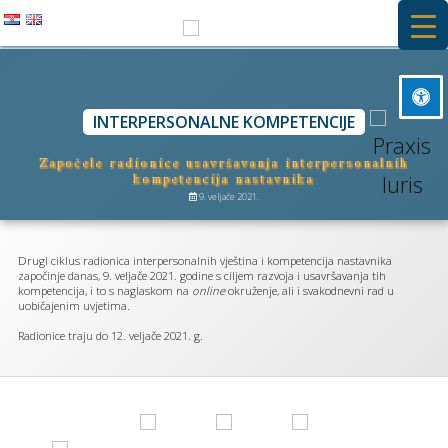
Preskoči
na
PRAXIS IURIS
sadržaj
Besplatna primarna pravna pomoć i stručna praksa na Pravnom
INTERPERSONALNE KOMPETENCIJE
Označi naslove
fakultetu u Rijeci
title
Započele radionice usavršavanja interpersonalnih
Pozadinska boja
settings
kompetencija nastavnika
9. veljače 2021.
Smanji
zoom_out
Povećaj
zoom_in
Drugi ciklus radionica interpersonalnih vještina i kompetencija nastavnika
započinje danas, 9. veljače 2021. godine s ciljem razvoja i usavršavanja tih
Smanji font
kompetencija, i to s naglaskom na
online
okruženje, ali i svakodnevni rad u
remove_circle_outline
uobičajenim uvjetima.
Povečaj font
add_circle_outline
Radionice traju do 12. veljače 2021. g.
Čitljiv font
spellcheck
Svijetli kontrast
brightness_high
Tamni kontrast
brightness_low